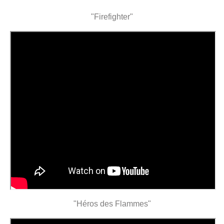
"Firefighter"
"Héros des Flammes"