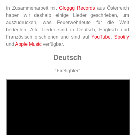
In Zusammenarbeit mit
Gloggg Records
aus Österreich
haben wir deshalb einige Lieder geschrieben, um
auszudrücken, was Feuerwehrleute für die Welt
bedeuten. Alle Lieder sind in Deutsch, Englisch und
Französisch erschienen und sind auf
YouTube
,
Spotify
und
Apple Music
verfügbar.
Deutsch
"Firefighter"