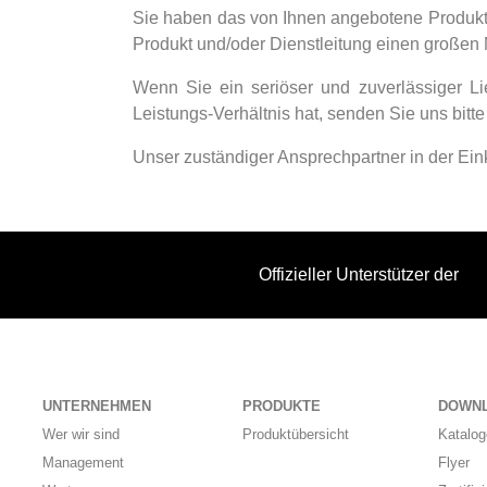
Sie haben das von Ihnen angebotene Produkt u
Produkt und/oder Dienstleitung einen großen Me
Wenn Sie ein seriöser und zuverlässiger Li
Leistungs-Verhältnis hat, senden Sie uns bitt
Unser zuständiger Ansprechpartner in der Einka
Offizieller Unterstützer der
UNTERNEHMEN
PRODUKTE
DOWN
Wer wir sind
Produktübersicht
Katalog
Management
Flyer