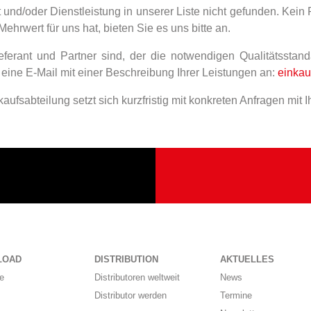
nd/oder Dienstleistung in unserer Liste nicht gefunden. Kein
hrwert für uns hat, bieten Sie es uns bitte an.
eferant und Partner sind, der die notwendigen Qualitätsstand
e eine E-Mail mit einer Beschreibung Ihrer Leistungen an:
einkau
ufsabteilung setzt sich kurzfristig mit konkreten Anfragen mit 
LOAD
DISTRIBUTION
AKTUELLES
e
Distributoren weltweit
News
Distributor werden
Termine