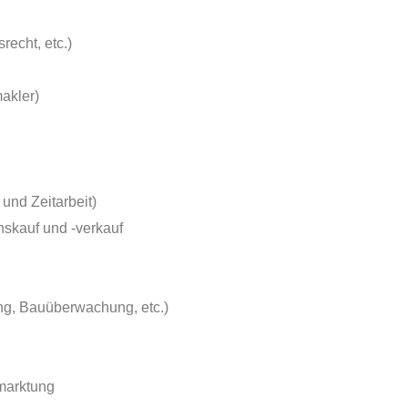
recht, etc.)
akler)
und Zeitarbeit)
skauf und -verkauf
g, Bauüberwachung, etc.)
marktung