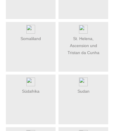
Somaliland
St. Helena,
Ascension und
Tristan da Cunha
Südafrika
Sudan