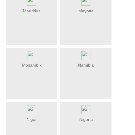
Mauritius
Mayotte
Mosambik
Namibia
Niger
Nigeria