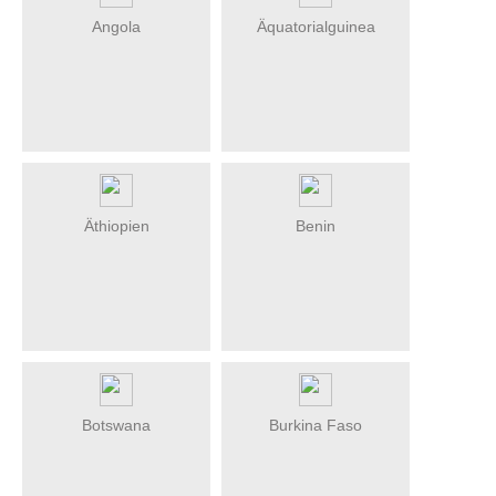
Angola
Äquatorialguinea
Äthiopien
Benin
Botswana
Burkina Faso