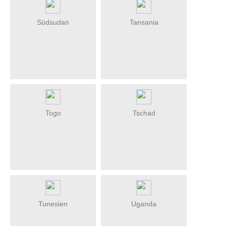
Südsudan
Tansania
Togo
Tschad
Tunesien
Uganda