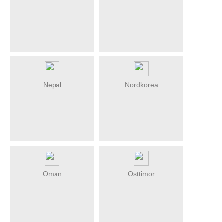
Nepal
Nordkorea
Oman
Osttimor