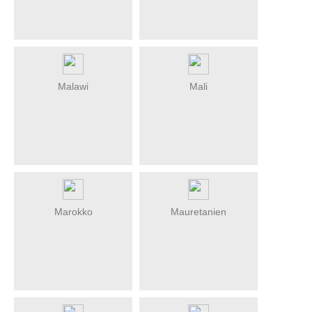
Malawi
Mali
Marokko
Mauretanien