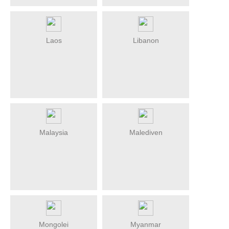
Laos
Libanon
Malaysia
Malediven
Mongolei
Myanmar