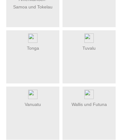
Samoa und Tokelau
Tonga
Tuvalu
Vanuatu
Wallis und Futuna