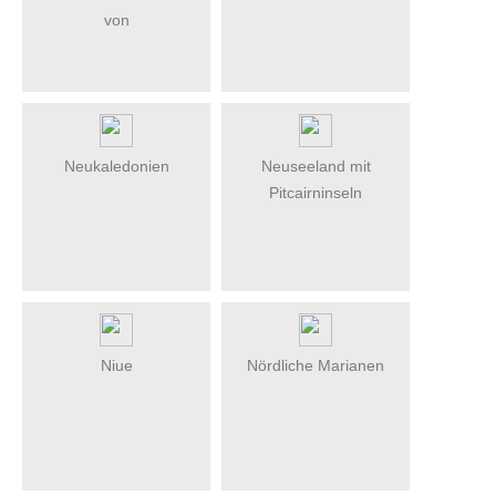
von
Neukaledonien
Neuseeland mit
Pitcairninseln
Niue
Nördliche Marianen