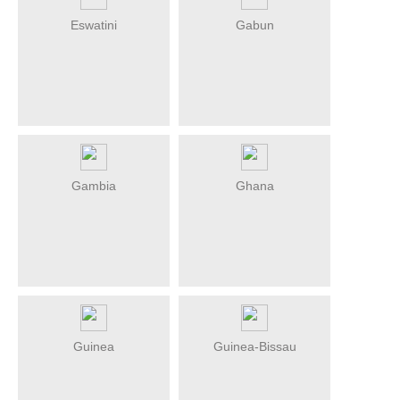
Eswatini
Gabun
Gambia
Ghana
Guinea
Guinea-Bissau