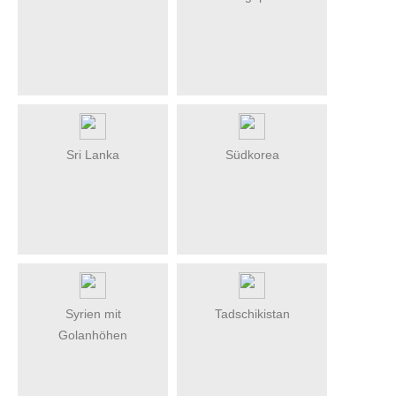
Sri Lanka
Südkorea
Syrien mit
Tadschikistan
Golanhöhen