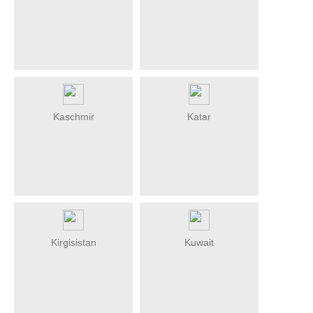
Kaschmir
Katar
Kirgisistan
Kuwait