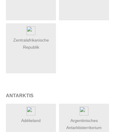
Zentralafrikanische
Republik
ANTARKTIS
Adélieland
Argentinisches
Antarktisterritorium