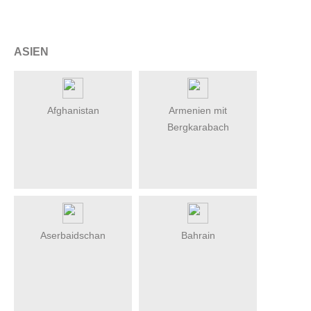
ASIEN
Afghanistan
Armenien mit
Bergkarabach
Aserbaidschan
Bahrain