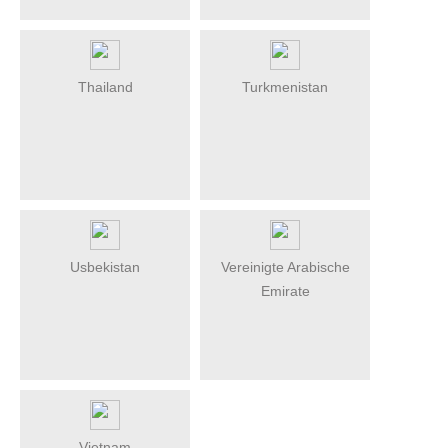
Thailand
Turkmenistan
Usbekistan
Vereinigte Arabische
Emirate
Vietnam