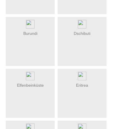
Burundi
Dschibuti
Elfenbeinküste
Eritrea